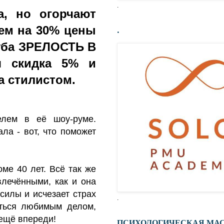
.
а, но огорчают
нем на 30% цены
.
луба ЗРЕЛОСТЬ В
я скидка 5% и
а стилистом.
лем в её шоу-руме.
ла - вот, что поможет
ме 40 лет. Всё так же
влечёнными, как и она
силы и исчезает страх
.
аться любимым делом,
 ещё впереди!
ПСИХОЛОГИЧЕСКАЯ МА