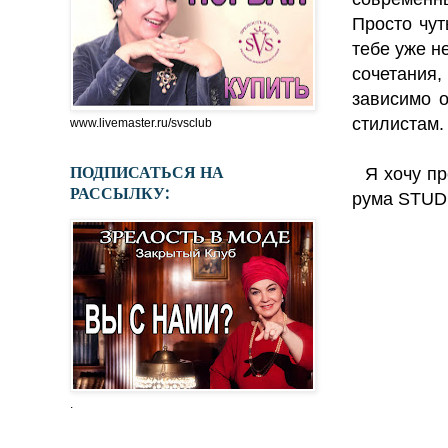
Просто чут
тебе уже н
сочетания,
зависимо о
стилистам
www.livemaster.ru/svsclub
ПОДПИСАТЬСЯ НА
Я хочу пре
РАССЫЛКУ:
рума STUD
.