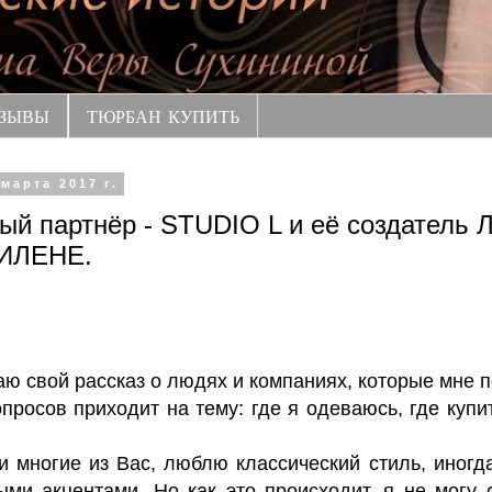
ЗЫВЫ
ТЮРБАН КУПИТЬ
 марта 2017 г.
ый партнёр - STUDIO L и её создатель
ИЛЕНЕ.
аю свой рассказ о людях и компаниях, которые мне п
осов приходит на тему: где я одеваюсь, где купи
многие из Вас, люблю классический стиль, иногд
ми акцентами. Но как это происходит, я не могу