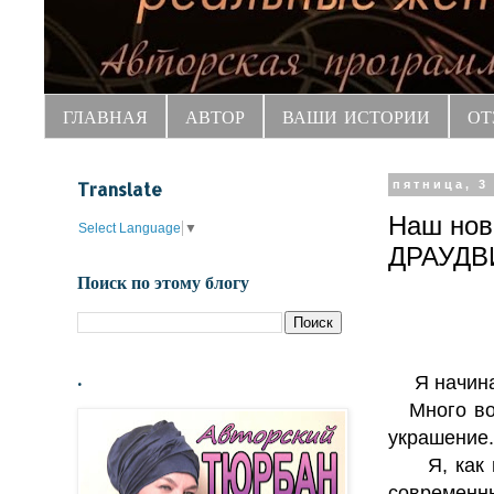
ГЛАВНАЯ
АВТОР
ВАШИ ИСТОРИИ
ОТ
Translate
пятница, 3
Наш нов
Select Language
▼
ДРАУДВ
Поиск по этому блогу
.
Я начин
Много вопр
украшение.
Я, как и 
современны