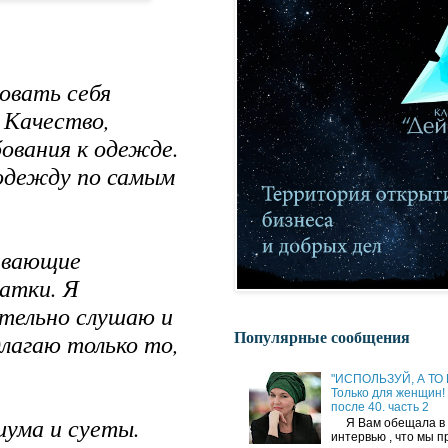
овать себя
. Качество,
ования к одежде.
одежду по самым
ивающие
атки. Я
тельно слушаю и
Популярные сообщения
лагаю только то,
"ИСПОЛЬЗУЙ, А ТО
Только для женщин!
после 40. часть 2
шума и суеты.
Я Вам обещала в 
интервью , что мы 