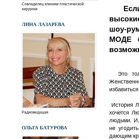
Совладелец клиники пластической
Есл
хирургии
высокие
ЛИНА ЛАЗАРЕВА
шоу-рум
МОДЕ б
возможн
Это толь
Женственно
избавиться
История Ле
хочется Лю
Радиоведущая
людьми. И,
ОЛЬГА БАТУРОВА
не угодит
дающим кры