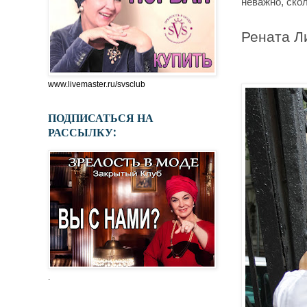
неважно, сколь
Рената Л
www.livemaster.ru/svsclub
ПОДПИСАТЬСЯ НА
РАССЫЛКУ:
.