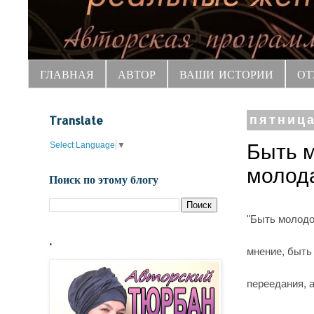
ГЛАВНАЯ
АВТОР
ВАШИ ИСТОРИИ
ОТ
Translate
пятница
Select Language
▼
Быть м
молод
Поиск по этому блогу
"Быть молодой
.
мнение, быть
переедания, а