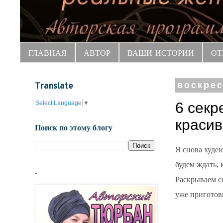
ГЛАВНАЯ
АВТОР
ВАШИ ИСТОРИИ
ОТ
Translate
воскрес
Select Language
▼
6 секр
красив
Поиск по этому блогу
Я снова худею
будем ждать, 
.
Раскрываем с
уже приготов