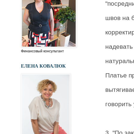
"посредни
швов на 
корректир
надевать
Финансовый консультант
натуральн
ЕЛЕНА КОВАЛЮК
Платье пр
вытягива
говорить 
3. "По з