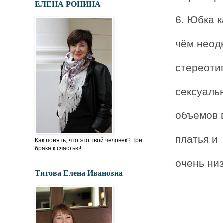
ЕЛЕНА РОНИНА
6. Юбка к
чём неод
стереоти
сексуаль
объемов 
платья и
Как понять, что это твой человек? Три
брака к счастью!
очень ни
Титова Елена Ивановна