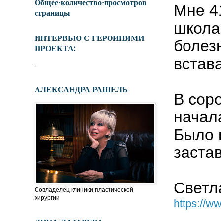
Общее·количество·просмотров
Мне 41
страницы
школа.
ИНТЕРВЬЮ С ГЕРОИНЯМИ
болез
ПРОЕКТА:
встава
.
АЛЕКСАНДРА РАШЕЛЬ
В сор
начал
Было в
застав
Светл
Совладелец клиники пластической
хирургии
https://w