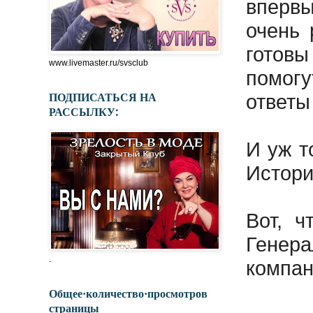
вперв
очень 
готовы
www.livemaster.ru/svsclub
помогу
ПОДПИСАТЬСЯ НА
ответы
РАССЫЛКУ:
И уж т
Истори
Вот, ч
Генер
.
компан
Общее·количество·просмотров
страницы