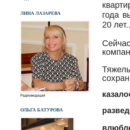
кварти
ЛИНА ЛАЗАРЕВА
года в
20 лет..
Сейча
компа
Тяжел
сохран
казало
Радиоведущая
развед
ОЛЬГА БАТУРОВА
влюбле