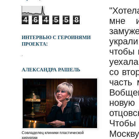
"Хотел
4
6
4
5
5
8
мне и
замуже
ИНТЕРВЬЮ С ГЕРОИНЯМИ
украли
ПРОЕКТА:
чтобы 
.
уехала
АЛЕКСАНДРА РАШЕЛЬ
со вто
часть 
Вобщем
новую
отцовс
Чтобы 
Москв
Совладелец клиники пластической
хирургии