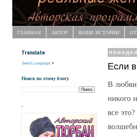
ГЛАВНАЯ
АВТОР
ВАШИ ИСТОРИИ
ОТ
Translate
понедел
Select Language
▼
Если в
Поиск по этому блогу
В любви
никого н
.
все это?
волшебн