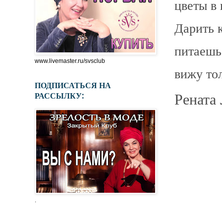
цветы в 
Дарить 
питаешь
www.livemaster.ru/svsclub
вижу тол
ПОДПИСАТЬСЯ НА
РАССЫЛКУ:
Рената
.